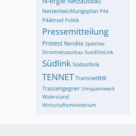
N-ergie
Netzausbau
Netzentwicklungsplan
P44
P44mod
Politik
Pressemitteilung
Protest
Rendite
Speicher
Stromnetzausbau
SuedOstLink
Südlink
Südostlink
TENNET
TransnetBW
Trassengegner
Umspannwerk
Widerstand
Wirtschaftsministerium