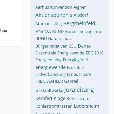
Aarhus Konvention
Aigner
Aktionsbündnis
Altdorf
Bergrheinfeld
Atomausstieg
BNetzA
15 um
BUND
Bundesnetzagentur
BUND Naturschutz
Demo
Bürgerinitiativen
CSU
Dezentrale Energiewende
EEG 2016
Energiedialog
Energiegipfel
energiewende
Erdkabel
Erdverkabelung
Erneuerbare
FREIE WÄHLER
Gabriel
Juraleitung
Gaskraftwerke
Kemfert
Klage
Kohlestrom
Ludersheim
Kohlestromtrassen