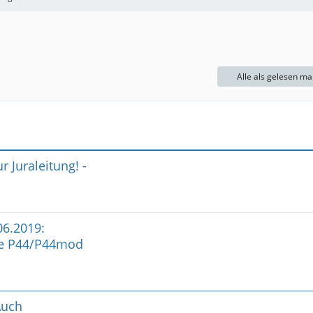
Alle als gelesen ma
 Juraleitung! -
06.2019:
sse P44/P44mod
Auch