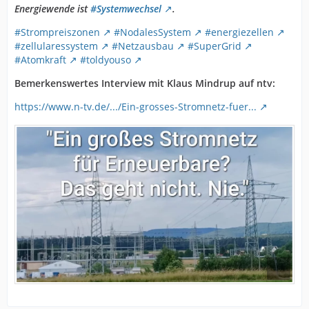
Energiewende ist
#Systemwechsel
.
#Strompreiszonen
#NodalesSystem
#energiezellen
#zellularessystem
#Netzausbau
#SuperGrid
#Atomkraft
#toldyouso
Bemerkenswertes Interview mit Klaus Mindrup auf ntv:
https://www.n-tv.de/.../Ein-grosses-Stromnetz-fuer...