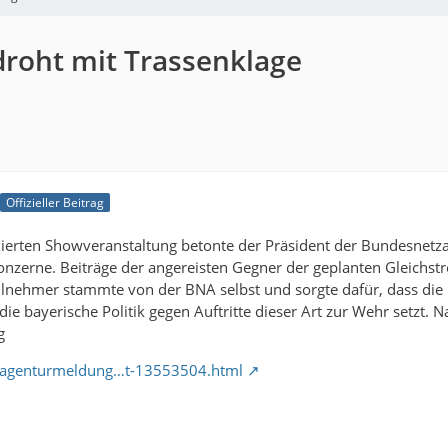
 droht mit Trassenklage
Offizieller Beitrag
nierten Showveranstaltung betonte der Präsident der Bundesnetz
onzerne. Beiträge der angereisten Gegner der geplanten Gleichs
lnehmer stammte von der BNA selbst und sorgte dafür, dass die 
ie bayerische Politik gegen Auftritte dieser Art zur Wehr setzt. 
g
t/agenturmeldung…t-13553504.html