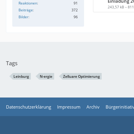
Einladung 2
Reaktionen
91
243,57 kB – 81
Beiträge
372
Bilder
96
Tags
Leinburg
N-ergie
Zelluare Optimierung
Datenschutzerklärung
Impressum
Archiv
Bürgerinitiat