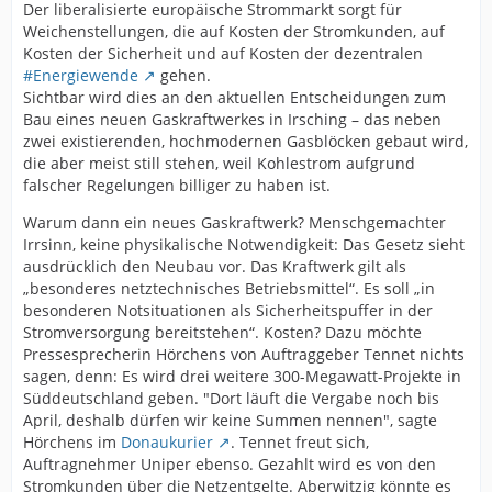
Der liberalisierte europäische Strommarkt sorgt für
Weichenstellungen, die auf Kosten der Stromkunden, auf
Kosten der Sicherheit und auf Kosten der dezentralen
#Energiewende
gehen.
Sichtbar wird dies an den aktuellen Entscheidungen zum
Bau eines neuen Gaskraftwerkes in Irsching – das neben
zwei existierenden, hochmodernen Gasblöcken gebaut wird,
die aber meist still stehen, weil Kohlestrom aufgrund
falscher Regelungen billiger zu haben ist.
Warum dann ein neues Gaskraftwerk? Menschgemachter
Irrsinn, keine physikalische Notwendigkeit: Das Gesetz sieht
ausdrücklich den Neubau vor. Das Kraftwerk gilt als
„besonderes netztechnisches Betriebsmittel“. Es soll „in
besonderen Notsituationen als Sicherheitspuffer in der
Stromversorgung bereitstehen“. Kosten? Dazu möchte
Pressesprecherin Hörchens von Auftraggeber Tennet nichts
sagen, denn: Es wird drei weitere 300-Megawatt-Projekte in
Süddeutschland geben. "Dort läuft die Vergabe noch bis
April, deshalb dürfen wir keine Summen nennen", sagte
Hörchens im
Donaukurier
. Tennet freut sich,
Auftragnehmer Uniper ebenso. Gezahlt wird es von den
Stromkunden über die Netzentgelte. Aberwitzig könnte es