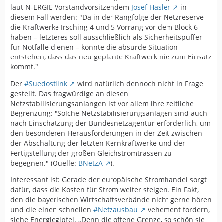
laut N-ERGIE Vorstandvorsitzendem
Josef Hasler
in
diesem Fall werden: "Da in der Rangfolge der Netzreserve
die Kraftwerke Irsching 4 und 5 Vorrang vor dem Block 6
haben – letzteres soll ausschließlich als Sicherheitspuffer
für Notfälle dienen – könnte die absurde Situation
entstehen, dass das neu geplante Kraftwerk nie zum Einsatz
kommt."
Der
#Suedostlink
wird natürlich dennoch nicht in Frage
gestellt. Das fragwürdige an diesen
Netzstabilisierungsanlangen ist vor allem ihre zeitliche
Begrenzung: "Solche Netzstabilisierungsanlagen sind auch
nach Einschätzung der Bundesnetzagentur erforderlich, um
den besonderen Herausforderungen in der Zeit zwischen
der Abschaltung der letzten Kernkraftwerke und der
Fertigstellung der großen Gleichstromtrassen zu
begegnen." (Quelle:
BNetzA
).
Interessant ist: Gerade der europäische Stromhandel sorgt
dafür, dass die Kosten für Strom weiter steigen. Ein Fakt,
den die bayerischen Wirtschaftsverbände nicht gerne hören
und die einen schnellen
#Netzausbau
vehement fordern,
siehe Energiegipfel. „Denn die offene Grenze, so schön sie