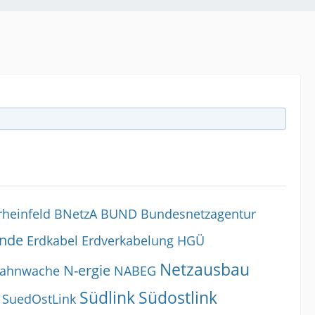
rheinfeld
BNetzA
BUND
Bundesnetzagentur
ende
Erdkabel
Erdverkabelung
HGÜ
Netzausbau
N-ergie
ahnwache
NABEG
Südlink
Südostlink
SuedOstLink