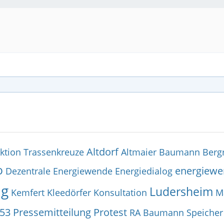
Altdorf
ktion Trassenkreuze
Altmaier
Baumann
Berg
o
energiew
Dezentrale Energiewende
Energiedialog
ng
Ludersheim
Kemfert
Kleedörfer
Konsultation
M
53
Pressemitteilung
Protest
RA Baumann
Speicher