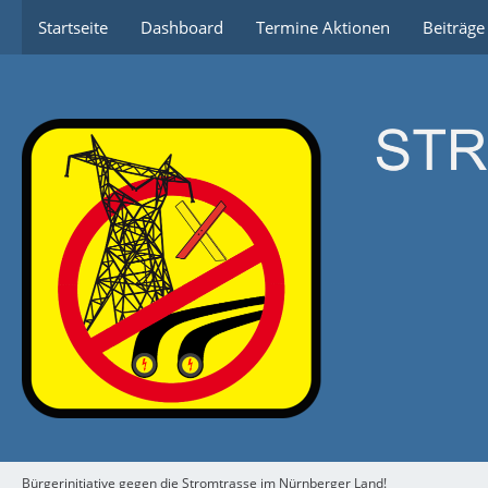
Startseite
Dashboard
Termine Aktionen
Beiträg
Bürgerinitiative gegen die Stromtrasse im Nürnberger Land!