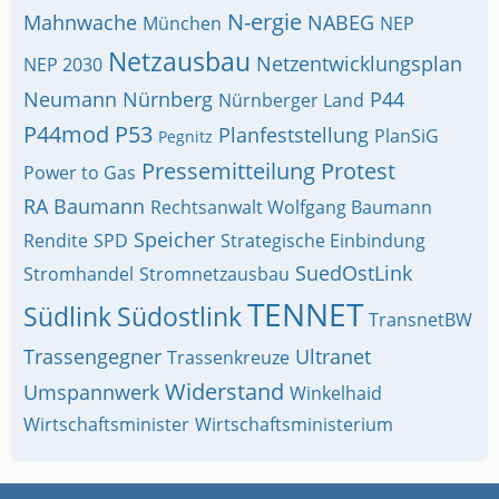
N-ergie
Mahnwache
NABEG
München
NEP
Netzausbau
Netzentwicklungsplan
NEP 2030
Neumann
Nürnberg
P44
Nürnberger Land
P44mod
P53
Planfeststellung
PlanSiG
Pegnitz
Pressemitteilung
Protest
Power to Gas
RA Baumann
Rechtsanwalt Wolfgang Baumann
Speicher
Rendite
SPD
Strategische Einbindung
SuedOstLink
Stromhandel
Stromnetzausbau
TENNET
Südlink
Südostlink
TransnetBW
Trassengegner
Ultranet
Trassenkreuze
Widerstand
Umspannwerk
Winkelhaid
Wirtschaftsminister
Wirtschaftsministerium