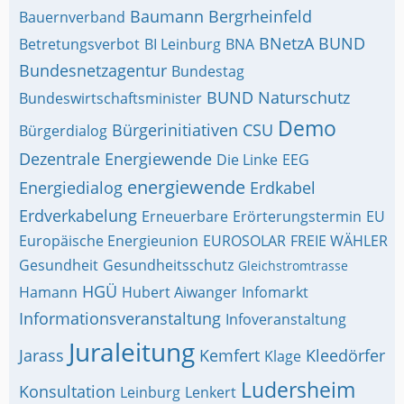
Baumann
Bergrheinfeld
Bauernverband
BNetzA
BUND
Betretungsverbot
BI Leinburg
BNA
Bundesnetzagentur
Bundestag
BUND Naturschutz
Bundeswirtschaftsminister
Demo
Bürgerinitiativen
CSU
Bürgerdialog
Dezentrale Energiewende
Die Linke
EEG
energiewende
Energiedialog
Erdkabel
Erdverkabelung
Erneuerbare
Erörterungstermin
EU
Europäische Energieunion
EUROSOLAR
FREIE WÄHLER
Gesundheit
Gesundheitsschutz
Gleichstromtrasse
HGÜ
Hamann
Hubert Aiwanger
Infomarkt
Informationsveranstaltung
Infoveranstaltung
Juraleitung
Jarass
Kemfert
Kleedörfer
Klage
Ludersheim
Konsultation
Leinburg
Lenkert