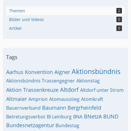
Themen
2
Bilder und Videos
0
Artikel
0
Tags
Aktionsbündnis
Aarhus Konvention
Aigner
Aktionsbündnis Trassengegner
Aktionstag
Altdorf
Aktion Trassenkreuze
Altdorf unter Strom
Altmaier
Amprion
Atomausstieg
Atomkraft
Baumann
Bergrheinfeld
Bauernverband
BNetzA
BUND
Betretungsverbot
BI Leinburg
BNA
Bundesnetzagentur
Bundestag