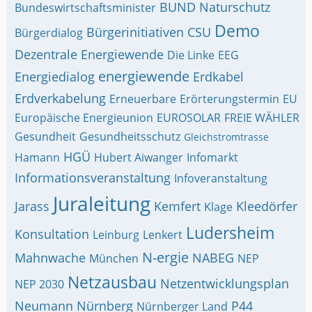
BUND Naturschutz
Bundeswirtschaftsminister
Demo
Bürgerinitiativen
CSU
Bürgerdialog
Dezentrale Energiewende
Die Linke
EEG
energiewende
Energiedialog
Erdkabel
Erdverkabelung
Erneuerbare
Erörterungstermin
EU
Europäische Energieunion
EUROSOLAR
FREIE WÄHLER
Gesundheit
Gesundheitsschutz
Gleichstromtrasse
HGÜ
Hamann
Hubert Aiwanger
Infomarkt
Informationsveranstaltung
Infoveranstaltung
Juraleitung
Jarass
Kemfert
Kleedörfer
Klage
Ludersheim
Konsultation
Leinburg
Lenkert
N-ergie
Mahnwache
NABEG
München
NEP
Netzausbau
Netzentwicklungsplan
NEP 2030
Neumann
Nürnberg
P44
Nürnberger Land