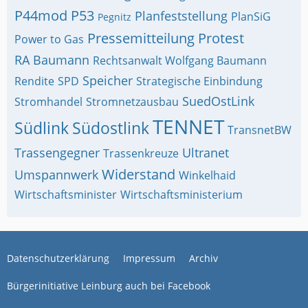
P44mod
P53
Planfeststellung
PlanSiG
Pegnitz
Pressemitteilung
Protest
Power to Gas
RA Baumann
Rechtsanwalt Wolfgang Baumann
Speicher
Rendite
SPD
Strategische Einbindung
SuedOstLink
Stromhandel
Stromnetzausbau
TENNET
Südlink
Südostlink
TransnetBW
Trassengegner
Ultranet
Trassenkreuze
Widerstand
Umspannwerk
Winkelhaid
Wirtschaftsminister
Wirtschaftsministerium
Datenschutzerklärung
Impressum
Archiv
Bürgerinitiative Leinburg auch bei Facebook