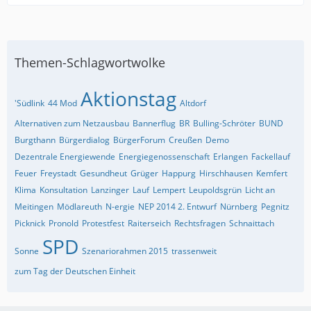
Themen-Schlagwortwolke
Aktionstag
'Südlink
44 Mod
Altdorf
Alternativen zum Netzausbau
Bannerflug
BR
Bulling-Schröter
BUND
Burgthann
Bürgerdialog
BürgerForum
Creußen
Demo
Dezentrale Energiewende
Energiegenossenschaft
Erlangen
Fackellauf
Feuer
Freystadt
Gesundheut
Grüger
Happurg
Hirschhausen
Kemfert
Klima
Konsultation
Lanzinger
Lauf
Lempert
Leupoldsgrün
Licht an
Meitingen
Mödlareuth
N-ergie
NEP 2014 2. Entwurf
Nürnberg
Pegnitz
Picknick
Pronold
Protestfest
Raiterseich
Rechtsfragen
Schnaittach
SPD
Sonne
Szenariorahmen 2015
trassenweit
zum Tag der Deutschen Einheit