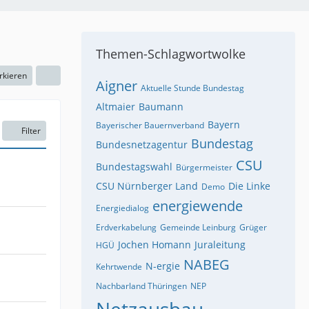
Themen-Schlagwortwolke
rkieren
Aigner
Aktuelle Stunde Bundestag
Altmaier
Baumann
Bayern
Bayerischer Bauernverband
Filter
Bundestag
Bundesnetzagentur
CSU
Bundestagswahl
Bürgermeister
CSU Nürnberger Land
Die Linke
Demo
energiewende
Energiedialog
Erdverkabelung
Gemeinde Leinburg
Grüger
Jochen Homann
Juraleitung
HGÜ
NABEG
N-ergie
Kehrtwende
Nachbarland Thüringen
NEP
Netzausbau