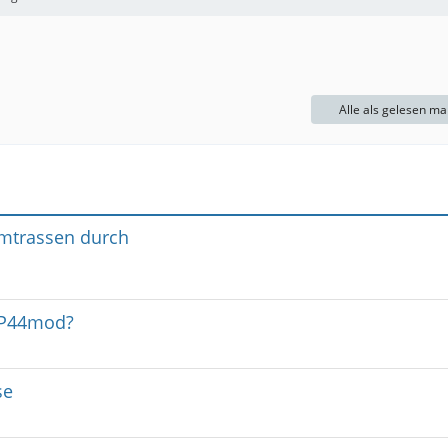
Alle als gelesen ma
omtrassen durch
 P44mod?
se