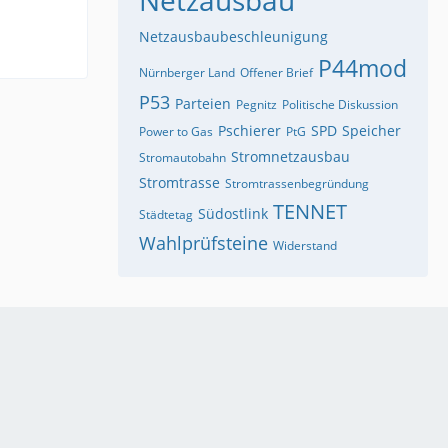
Netzausbaubeschleunigung
P44mod
Nürnberger Land
Offener Brief
P53
Parteien
Pegnitz
Politische Diskussion
Pschierer
SPD
Speicher
Power to Gas
PtG
Stromnetzausbau
Stromautobahn
Stromtrasse
Stromtrassenbegründung
TENNET
Südostlink
Städtetag
Wahlprüfsteine
Widerstand