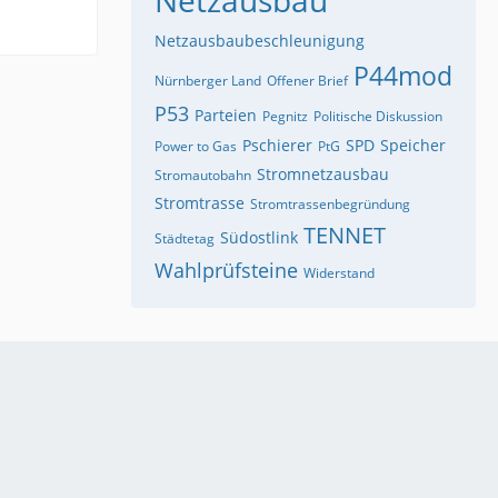
Netzausbaubeschleunigung
P44mod
Nürnberger Land
Offener Brief
P53
Parteien
Pegnitz
Politische Diskussion
Pschierer
SPD
Speicher
Power to Gas
PtG
Stromnetzausbau
Stromautobahn
Stromtrasse
Stromtrassenbegründung
TENNET
Südostlink
Städtetag
Wahlprüfsteine
Widerstand