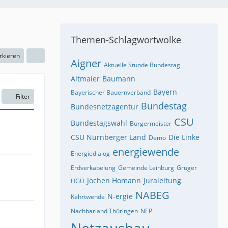
Themen-Schlagwortwolke
rkieren
Aigner
Aktuelle Stunde Bundestag
Altmaier
Baumann
Bayern
Bayerischer Bauernverband
Filter
Bundestag
Bundesnetzagentur
CSU
Bundestagswahl
Bürgermeister
CSU Nürnberger Land
Die Linke
Demo
energiewende
Energiedialog
Erdverkabelung
Gemeinde Leinburg
Grüger
Jochen Homann
Juraleitung
HGÜ
NABEG
N-ergie
Kehrtwende
Nachbarland Thüringen
NEP
Netzausbau