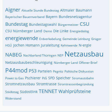
Aigner
Altmaier
Baumann
Aktuelle Stunde Bundestag
Bayern
Bundesnetzagentur
Bayerischer Bauernverband
CSU
Bundestag
Bundestagswahl
Bürgermeister
CSU Nürnberger Land
Die Linke
Demo
Energiedialog
energiewende
Erdverkabelung
Gemeinde Leinburg
Grüger
Jochen Homann
Juraleitung
N-ergie
HGÜ
Kehrtwende
Netzausbau
NABEG
Nachbarland Thüringen
NEP
Netzausbaubeschleunigung
Nürnberger Land
Offener Brief
P44mod
P53
Parteien
Pegnitz
Politische Diskussion
Pschierer
SPD
Speicher
Power to Gas
PtG
Stromautobahn
Stromnetzausbau
Stromtrasse
Stromtrassenbegründung
TENNET
Wahlprüfsteine
Südostlink
Städtetag
Widerstand