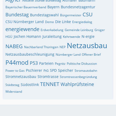
Altmaier
Baumann
Aktuelle Stunde Bundestag
Bayern
Bundesnetzagentur
Bayerischer Bauernverband
CSU
Bundestag
Bundestagswahl
Bürgermeister
CSU Nürnberger Land
Die Linke
Demo
Energiedialog
energiewende
Erdverkabelung
Gemeinde Leinburg
Grüger
Jochen Homann
Juraleitung
N-ergie
HGÜ
Kehrtwende
Netzausbau
NABEG
Nachbarland Thüringen
NEP
Netzausbaubeschleunigung
Nürnberger Land
Offener Brief
P44mod
P53
Parteien
Pegnitz
Politische Diskussion
Pschierer
SPD
Speicher
Power to Gas
PtG
Stromautobahn
Stromnetzausbau
Stromtrasse
Stromtrassenbegründung
TENNET
Wahlprüfsteine
Südostlink
Städtetag
Widerstand