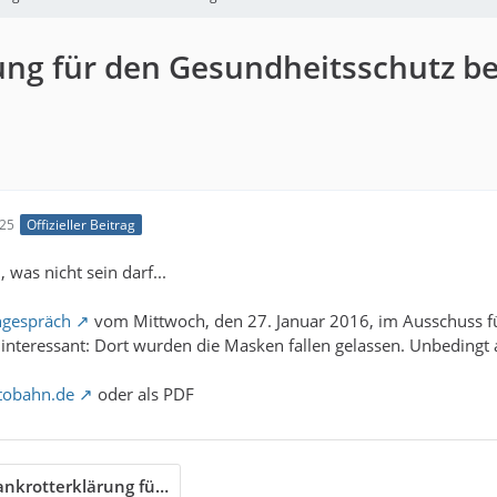
rung für den Gesundheitsschutz 
:25
Offizieller Beitrag
 was nicht sein darf...
hgespräch
vom Mittwoch, den 27. Januar 2016, im Ausschuss für
interessant: Dort wurden die Masken fallen gelassen. Unbedingt
utobahn.de
oder als PDF
Politische Bankrotterklärung für den Gesundheitsschutz beim Stromnetzausbau PDF.pdf