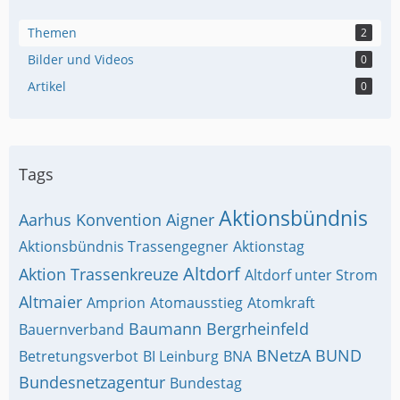
Themen
2
Bilder und Videos
0
Artikel
0
Tags
Aktionsbündnis
Aarhus Konvention
Aigner
Aktionsbündnis Trassengegner
Aktionstag
Altdorf
Aktion Trassenkreuze
Altdorf unter Strom
Altmaier
Amprion
Atomausstieg
Atomkraft
Baumann
Bergrheinfeld
Bauernverband
BNetzA
BUND
Betretungsverbot
BI Leinburg
BNA
Bundesnetzagentur
Bundestag