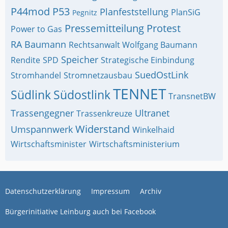
P44mod
P53
Planfeststellung
PlanSiG
Pegnitz
Pressemitteilung
Protest
Power to Gas
RA Baumann
Rechtsanwalt Wolfgang Baumann
Speicher
Rendite
SPD
Strategische Einbindung
SuedOstLink
Stromhandel
Stromnetzausbau
TENNET
Südlink
Südostlink
TransnetBW
Trassengegner
Ultranet
Trassenkreuze
Widerstand
Umspannwerk
Winkelhaid
Wirtschaftsminister
Wirtschaftsministerium
Datenschutzerklärung
Impressum
Archiv
Bürgerinitiative Leinburg auch bei Facebook