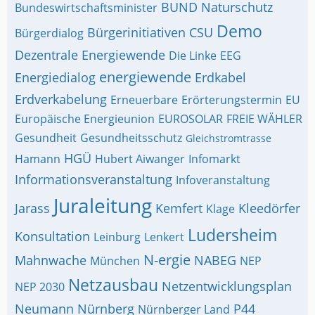
BUND Naturschutz
Bundeswirtschaftsminister
Demo
Bürgerinitiativen
CSU
Bürgerdialog
Dezentrale Energiewende
Die Linke
EEG
energiewende
Energiedialog
Erdkabel
Erdverkabelung
Erneuerbare
Erörterungstermin
EU
Europäische Energieunion
EUROSOLAR
FREIE WÄHLER
Gesundheit
Gesundheitsschutz
Gleichstromtrasse
HGÜ
Hamann
Hubert Aiwanger
Infomarkt
Informationsveranstaltung
Infoveranstaltung
Juraleitung
Jarass
Kemfert
Kleedörfer
Klage
Ludersheim
Konsultation
Leinburg
Lenkert
N-ergie
Mahnwache
NABEG
München
NEP
Netzausbau
Netzentwicklungsplan
NEP 2030
Neumann
Nürnberg
P44
Nürnberger Land