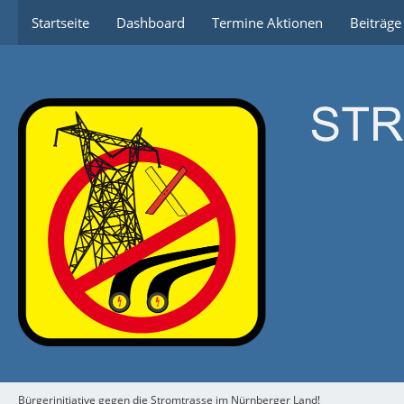
Startseite
Dashboard
Termine Aktionen
Beiträg
Bürgerinitiative gegen die Stromtrasse im Nürnberger Land!