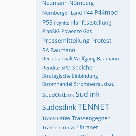
Neumann
Nürnberg
P44mod
P44
Nürnberger Land
P53
Planfeststellung
Pegnitz
PlanSiG
Power to Gas
Pressemitteilung
Protest
RA Baumann
Rechtsanwalt Wolfgang Baumann
Speicher
Rendite
SPD
Strategische Einbindung
Stromhandel
Stromnetzausbau
Südlink
SuedOstLink
TENNET
Südostlink
Trassengegner
TransnetBW
Ultranet
Trassenkreuze