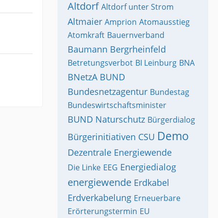
Altdorf
Altdorf unter Strom
Altmaier
Amprion
Atomausstieg
Atomkraft
Bauernverband
Baumann
Bergrheinfeld
Betretungsverbot
BI Leinburg
BNA
BNetzA
BUND
Bundesnetzagentur
Bundestag
Bundeswirtschaftsminister
BUND Naturschutz
Bürgerdialog
Demo
Bürgerinitiativen
CSU
Dezentrale Energiewende
Energiedialog
Die Linke
EEG
energiewende
Erdkabel
Erdverkabelung
Erneuerbare
Erörterungstermin
EU