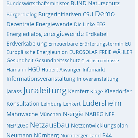
BUND Naturschutz
Bundeswirtschaftsminister
Demo
Bürgerinitiativen
CSU
Bürgerdialog
Dezentrale Energiewende
Die Linke
EEG
energiewende
Energiedialog
Erdkabel
Erdverkabelung
Erneuerbare
Erörterungstermin
EU
Europäische Energieunion
EUROSOLAR
FREIE WÄHLER
Gesundheit
Gesundheitsschutz
Gleichstromtrasse
HGÜ
Hamann
Hubert Aiwanger
Infomarkt
Informationsveranstaltung
Infoveranstaltung
Juraleitung
Jarass
Kemfert
Kleedörfer
Klage
Ludersheim
Konsultation
Leinburg
Lenkert
N-ergie
Mahnwache
NABEG
München
NEP
Netzausbau
Netzentwicklungsplan
NEP 2030
Neumann
Nürnberg
P44
Nürnberger Land