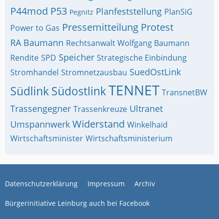
P44mod
P53
Planfeststellung
PlanSiG
Pegnitz
Pressemitteilung
Protest
Power to Gas
RA Baumann
Rechtsanwalt Wolfgang Baumann
Speicher
Rendite
SPD
Strategische Einbindung
SuedOstLink
Stromhandel
Stromnetzausbau
TENNET
Südlink
Südostlink
TransnetBW
Trassengegner
Ultranet
Trassenkreuze
Widerstand
Umspannwerk
Winkelhaid
Wirtschaftsminister
Wirtschaftsministerium
Datenschutzerklärung
Impressum
Archiv
Bürgerinitiative Leinburg auch bei Facebook