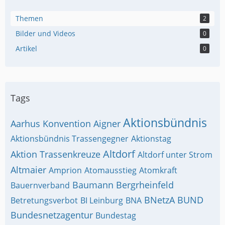
Themen
2
Bilder und Videos
0
Artikel
0
Tags
Aktionsbündnis
Aarhus Konvention
Aigner
Aktionsbündnis Trassengegner
Aktionstag
Altdorf
Aktion Trassenkreuze
Altdorf unter Strom
Altmaier
Amprion
Atomausstieg
Atomkraft
Baumann
Bergrheinfeld
Bauernverband
BNetzA
BUND
Betretungsverbot
BI Leinburg
BNA
Bundesnetzagentur
Bundestag