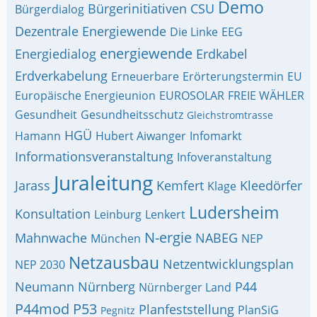
Demo
Bürgerinitiativen
CSU
Bürgerdialog
Dezentrale Energiewende
Die Linke
EEG
energiewende
Energiedialog
Erdkabel
Erdverkabelung
Erneuerbare
Erörterungstermin
EU
Europäische Energieunion
EUROSOLAR
FREIE WÄHLER
Gesundheit
Gesundheitsschutz
Gleichstromtrasse
HGÜ
Hamann
Hubert Aiwanger
Infomarkt
Informationsveranstaltung
Infoveranstaltung
Juraleitung
Jarass
Kemfert
Kleedörfer
Klage
Ludersheim
Konsultation
Leinburg
Lenkert
N-ergie
Mahnwache
NABEG
München
NEP
Netzausbau
Netzentwicklungsplan
NEP 2030
Neumann
Nürnberg
P44
Nürnberger Land
P44mod
P53
Planfeststellung
PlanSiG
Pegnitz