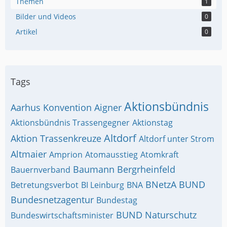
Themen
1
Bilder und Videos
0
Artikel
0
Tags
Aktionsbündnis
Aarhus Konvention
Aigner
Aktionsbündnis Trassengegner
Aktionstag
Altdorf
Aktion Trassenkreuze
Altdorf unter Strom
Altmaier
Amprion
Atomausstieg
Atomkraft
Baumann
Bergrheinfeld
Bauernverband
BNetzA
BUND
Betretungsverbot
BI Leinburg
BNA
Bundesnetzagentur
Bundestag
BUND Naturschutz
Bundeswirtschaftsminister