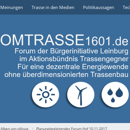
e Meinungen
Trasse in den Medien
Politikaussagen
Tec
Alben von olilsvja
Planungbegleitendes Forum Hof 10.11.2017