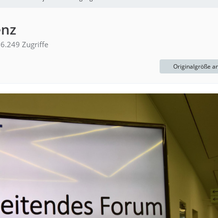
enz
6.249 Zugriffe
Originalgröße a