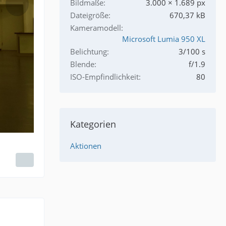
Bildmaße
3.000 × 1.689 px
Dateigröße
670,37 kB
Kameramodell
Microsoft Lumia 950 XL
Belichtung
3/100 s
Blende
f/1.9
ISO-Empfindlichkeit
80
Kategorien
Aktionen