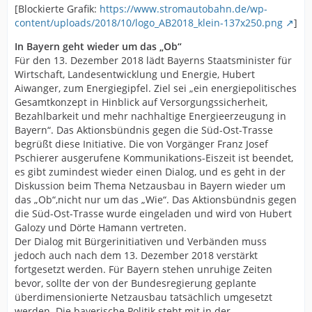
[Blockierte Grafik:
https://www.stromautobahn.de/wp-
content/uploads/2018/10/logo_AB2018_klein-137x250.png
]
In Bayern geht wieder um das „Ob“
Für den 13. Dezember 2018 lädt Bayerns Staatsminister für
Wirtschaft, Landesentwicklung und Energie, Hubert
Aiwanger, zum Energiegipfel. Ziel sei „ein energiepolitisches
Gesamtkonzept in Hinblick auf Versorgungssicherheit,
Bezahlbarkeit und mehr nachhaltige Energieerzeugung in
Bayern“. Das Aktionsbündnis gegen die Süd-Ost-Trasse
begrüßt diese Initiative. Die von Vorgänger Franz Josef
Pschierer ausgerufene Kommunikations-Eiszeit ist beendet,
es gibt zumindest wieder einen Dialog, und es geht in der
Diskussion beim Thema Netzausbau in Bayern wieder um
das „Ob“,nicht nur um das „Wie“. Das Aktionsbündnis gegen
die Süd-Ost-Trasse wurde eingeladen und wird von Hubert
Galozy und Dörte Hamann vertreten.
Der Dialog mit Bürgerinitiativen und Verbänden muss
jedoch auch nach dem 13. Dezember 2018 verstärkt
fortgesetzt werden. Für Bayern stehen unruhige Zeiten
bevor, sollte der von der Bundesregierung geplante
überdimensionierte Netzausbau tatsächlich umgesetzt
werden. Die bayerische Politik steht mit in der