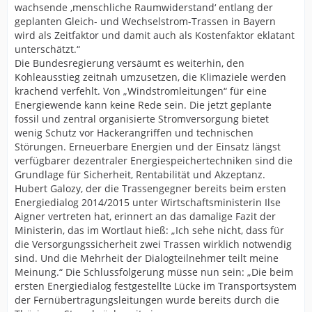
wachsende ‚menschliche Raumwiderstand‘ entlang der
geplanten Gleich- und Wechselstrom-Trassen in Bayern
wird als Zeitfaktor und damit auch als Kostenfaktor eklatant
unterschätzt.“
Die Bundesregierung versäumt es weiterhin, den
Kohleausstieg zeitnah umzusetzen, die Klimaziele werden
krachend verfehlt. Von „Windstromleitungen“ für eine
Energiewende kann keine Rede sein. Die jetzt geplante
fossil und zentral organisierte Stromversorgung bietet
wenig Schutz vor Hackerangriffen und technischen
Störungen. Erneuerbare Energien und der Einsatz längst
verfügbarer dezentraler Energiespeichertechniken sind die
Grundlage für Sicherheit, Rentabilität und Akzeptanz.
Hubert Galozy, der die Trassengegner bereits beim ersten
Energiedialog 2014/2015 unter Wirtschaftsministerin Ilse
Aigner vertreten hat, erinnert an das damalige Fazit der
Ministerin, das im Wortlaut hieß: „Ich sehe nicht, dass für
die Versorgungssicherheit zwei Trassen wirklich notwendig
sind. Und die Mehrheit der Dialogteilnehmer teilt meine
Meinung.“ Die Schlussfolgerung müsse nun sein: „Die beim
ersten Energiedialog festgestellte Lücke im Transportsystem
der Fernübertragungsleitungen wurde bereits durch die