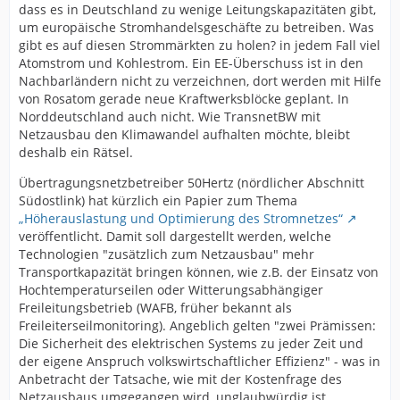
dass es in Deutschland zu wenige Leitungskapazitäten gibt,
um europäische Stromhandelsgeschäfte zu betreiben. Was
gibt es auf diesen Strommärkten zu holen? in jedem Fall viel
Atomstrom und Kohlestrom. Ein EE-Überschuss ist in den
Nachbarländern nicht zu verzeichnen, dort werden mit Hilfe
von Rosatom gerade neue Kraftwerksblöcke geplant. In
Norddeutschland auch nicht. Wie TransnetBW mit
Netzausbau den Klimawandel aufhalten möchte, bleibt
deshalb ein Rätsel.
Übertragungsnetzbetreiber 50Hertz (nördlicher Abschnitt
Südostlink) hat kürzlich ein Papier zum Thema
„Höherauslastung und Optimierung des Stromnetzes“
veröffentlicht. Damit soll dargestellt werden, welche
Technologien "zusätzlich zum Netzausbau" mehr
Transportkapazität bringen können, wie z.B. der Einsatz von
Hochtemperaturseilen oder Witterungsabhängiger
Freileitungsbetrieb (WAFB, früher bekannt als
Freileiterseilmonitoring). Angeblich gelten "zwei Prämissen:
Die Sicherheit des elektrischen Systems zu jeder Zeit und
der eigene Anspruch volkswirtschaftlicher Effizienz" - was in
Anbetracht der Tatsache, wie mit der Kostenfrage des
Netzausbaus umgegangen wird, unglaubwürdig ist.