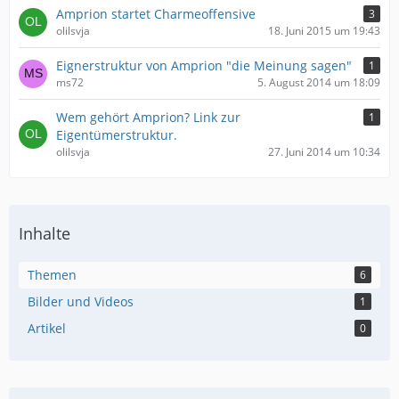
Amprion startet Charmeoffensive
3
olilsvja
18. Juni 2015 um 19:43
Eignerstruktur von Amprion "die Meinung sagen"
1
ms72
5. August 2014 um 18:09
Wem gehört Amprion? Link zur
1
Eigentümerstruktur.
olilsvja
27. Juni 2014 um 10:34
Inhalte
Themen
6
Bilder und Videos
1
Artikel
0