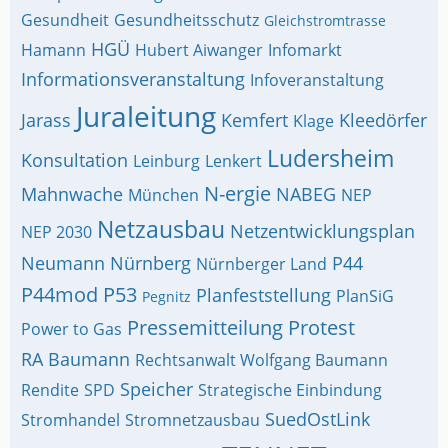
Gesundheit
Gesundheitsschutz
Gleichstromtrasse
HGÜ
Hamann
Hubert Aiwanger
Infomarkt
Informationsveranstaltung
Infoveranstaltung
Juraleitung
Jarass
Kemfert
Kleedörfer
Klage
Ludersheim
Konsultation
Leinburg
Lenkert
N-ergie
Mahnwache
NABEG
München
NEP
Netzausbau
Netzentwicklungsplan
NEP 2030
Neumann
Nürnberg
P44
Nürnberger Land
P44mod
P53
Planfeststellung
PlanSiG
Pegnitz
Pressemitteilung
Protest
Power to Gas
RA Baumann
Rechtsanwalt Wolfgang Baumann
Speicher
Rendite
SPD
Strategische Einbindung
SuedOstLink
Stromhandel
Stromnetzausbau