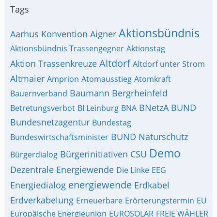
Tags
Aktionsbündnis
Aarhus Konvention
Aigner
Aktionsbündnis Trassengegner
Aktionstag
Altdorf
Aktion Trassenkreuze
Altdorf unter Strom
Altmaier
Amprion
Atomausstieg
Atomkraft
Baumann
Bergrheinfeld
Bauernverband
BNetzA
BUND
Betretungsverbot
BI Leinburg
BNA
Bundesnetzagentur
Bundestag
BUND Naturschutz
Bundeswirtschaftsminister
Demo
Bürgerinitiativen
CSU
Bürgerdialog
Dezentrale Energiewende
Die Linke
EEG
energiewende
Energiedialog
Erdkabel
Erdverkabelung
Erneuerbare
Erörterungstermin
EU
Europäische Energieunion
EUROSOLAR
FREIE WÄHLER