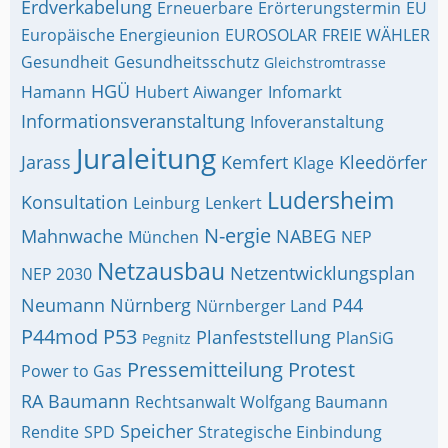
Erdverkabelung
Erneuerbare
Erörterungstermin
EU
Europäische Energieunion
EUROSOLAR
FREIE WÄHLER
Gesundheit
Gesundheitsschutz
Gleichstromtrasse
HGÜ
Hamann
Hubert Aiwanger
Infomarkt
Informationsveranstaltung
Infoveranstaltung
Juraleitung
Jarass
Kemfert
Kleedörfer
Klage
Ludersheim
Konsultation
Leinburg
Lenkert
N-ergie
Mahnwache
NABEG
München
NEP
Netzausbau
Netzentwicklungsplan
NEP 2030
Neumann
Nürnberg
P44
Nürnberger Land
P44mod
P53
Planfeststellung
PlanSiG
Pegnitz
Pressemitteilung
Protest
Power to Gas
RA Baumann
Rechtsanwalt Wolfgang Baumann
Speicher
Rendite
SPD
Strategische Einbindung