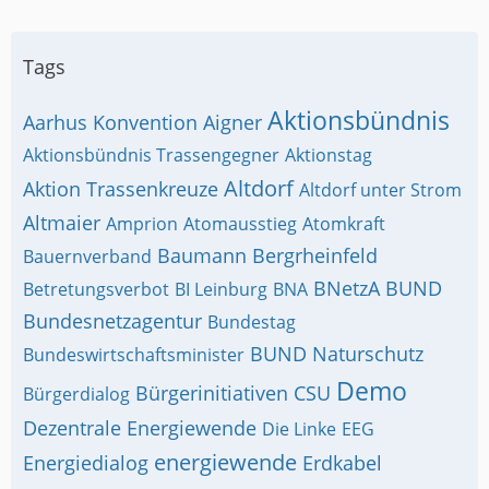
Tags
Aktionsbündnis
Aarhus Konvention
Aigner
Aktionsbündnis Trassengegner
Aktionstag
Altdorf
Aktion Trassenkreuze
Altdorf unter Strom
Altmaier
Amprion
Atomausstieg
Atomkraft
Baumann
Bergrheinfeld
Bauernverband
BNetzA
BUND
Betretungsverbot
BI Leinburg
BNA
Bundesnetzagentur
Bundestag
BUND Naturschutz
Bundeswirtschaftsminister
Demo
Bürgerinitiativen
CSU
Bürgerdialog
Dezentrale Energiewende
Die Linke
EEG
energiewende
Energiedialog
Erdkabel