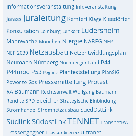
Informationsveranstaltung
Infoveranstaltung
Juraleitung
Jarass
Kemfert
Kleedörfer
Klage
Ludersheim
Konsultation
Leinburg
Lenkert
N-ergie
Mahnwache
NABEG
München
NEP
Netzausbau
Netzentwicklungsplan
NEP 2030
Neumann
Nürnberg
P44
Nürnberger Land
P44mod
P53
Planfeststellung
PlanSiG
Pegnitz
Pressemitteilung
Protest
Power to Gas
RA Baumann
Rechtsanwalt Wolfgang Baumann
Speicher
Rendite
SPD
Strategische Einbindung
SuedOstLink
Stromhandel
Stromnetzausbau
TENNET
Südlink
Südostlink
TransnetBW
Trassengegner
Ultranet
Trassenkreuze