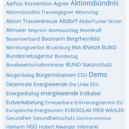
Aktionsbündnis
Aarhus Konvention
Aigner
Aktionsbündnis Trassengegner
Aktionstag
Altdorf
Aktion Trassenkreuze
Altdorf unter Strom
Altmaier
Amprion
Atomausstieg
Atomkraft
Baumann
Bergrheinfeld
Bauernverband
BNetzA
BUND
Betretungsverbot
BI Leinburg
BNA
Bundesnetzagentur
Bundestag
BUND Naturschutz
Bundeswirtschaftsminister
Demo
Bürgerinitiativen
CSU
Bürgerdialog
Dezentrale Energiewende
Die Linke
EEG
energiewende
Energiedialog
Erdkabel
Erdverkabelung
Erneuerbare
Erörterungstermin
EU
Europäische Energieunion
EUROSOLAR
FREIE WÄHLER
Gesundheit
Gesundheitsschutz
Gleichstromtrasse
HGÜ
Hamann
Hubert Aiwanger
Infomarkt