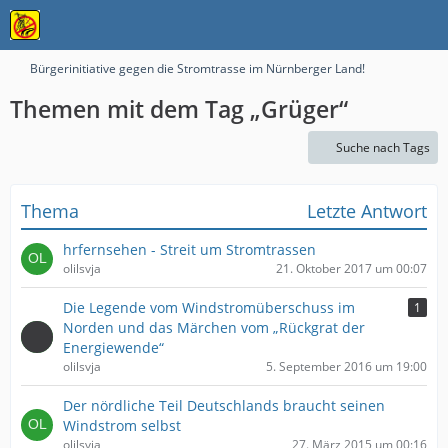
Bürgerinitiative gegen die Stromtrasse im Nürnberger Land!
Themen mit dem Tag „Grüger“
Suche nach Tags
Thema
Letzte Antwort
hrfernsehen - Streit um Stromtrassen
olilsvja
21. Oktober 2017 um 00:07
Die Legende vom Windstromüberschuss im
1
Norden und das Märchen vom „Rückgrat der
Energiewende“
olilsvja
5. September 2016 um 19:00
Der nördliche Teil Deutschlands braucht seinen
Windstrom selbst
olilsvja
27. März 2015 um 00:16