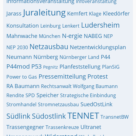
Informationsveranstaltung
Infoveranstaltung
Juraleitung
Jarass
Kemfert
Kleedörfer
Klage
Ludersheim
Konsultation
Leinburg
Lenkert
N-ergie
Mahnwache
NABEG
München
NEP
Netzausbau
Netzentwicklungsplan
NEP 2030
Neumann
Nürnberg
P44
Nürnberger Land
P44mod
P53
Planfeststellung
PlanSiG
Pegnitz
Pressemitteilung
Protest
Power to Gas
RA Baumann
Rechtsanwalt Wolfgang Baumann
Speicher
Rendite
SPD
Strategische Einbindung
SuedOstLink
Stromhandel
Stromnetzausbau
TENNET
Südlink
Südostlink
TransnetBW
Trassengegner
Ultranet
Trassenkreuze