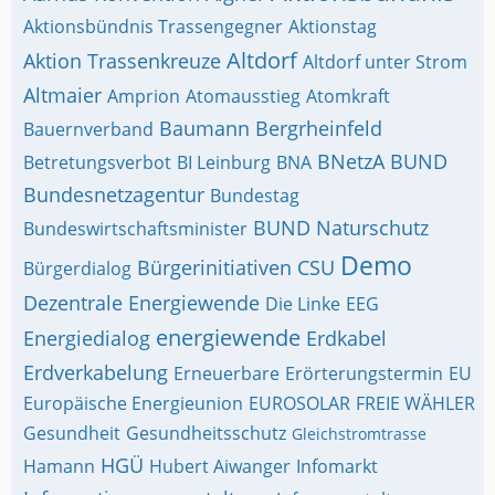
Aktionsbündnis Trassengegner
Aktionstag
Altdorf
Aktion Trassenkreuze
Altdorf unter Strom
Altmaier
Amprion
Atomausstieg
Atomkraft
Baumann
Bergrheinfeld
Bauernverband
BNetzA
BUND
Betretungsverbot
BI Leinburg
BNA
Bundesnetzagentur
Bundestag
BUND Naturschutz
Bundeswirtschaftsminister
Demo
Bürgerinitiativen
CSU
Bürgerdialog
Dezentrale Energiewende
Die Linke
EEG
energiewende
Energiedialog
Erdkabel
Erdverkabelung
Erneuerbare
Erörterungstermin
EU
Europäische Energieunion
EUROSOLAR
FREIE WÄHLER
Gesundheit
Gesundheitsschutz
Gleichstromtrasse
HGÜ
Hamann
Hubert Aiwanger
Infomarkt