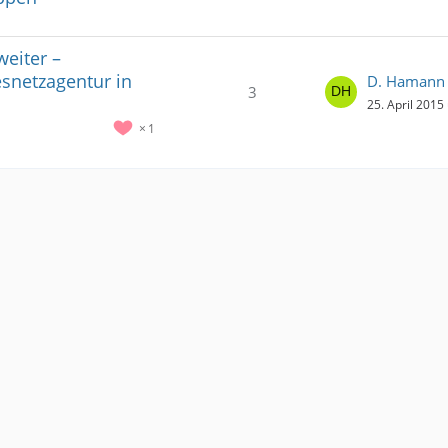
weiter –
snetzagentur in
D. Hamann
3
25. April 2015
1