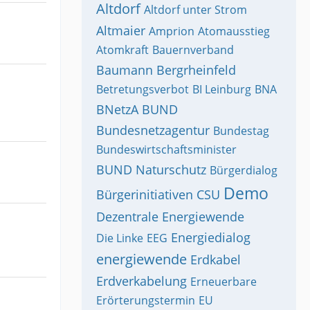
Altdorf
Altdorf unter Strom
Altmaier
Amprion
Atomausstieg
Atomkraft
Bauernverband
Baumann
Bergrheinfeld
Betretungsverbot
BI Leinburg
BNA
BNetzA
BUND
Bundesnetzagentur
Bundestag
Bundeswirtschaftsminister
BUND Naturschutz
Bürgerdialog
Demo
Bürgerinitiativen
CSU
Dezentrale Energiewende
Energiedialog
Die Linke
EEG
energiewende
Erdkabel
Erdverkabelung
Erneuerbare
Erörterungstermin
EU