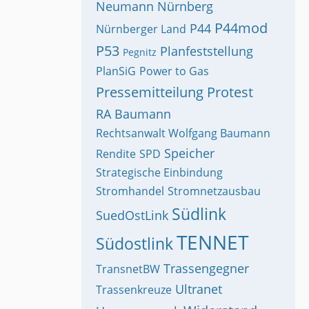
Neumann
Nürnberg
P44mod
P44
Nürnberger Land
P53
Planfeststellung
Pegnitz
PlanSiG
Power to Gas
Pressemitteilung
Protest
RA Baumann
Rechtsanwalt Wolfgang Baumann
Speicher
Rendite
SPD
Strategische Einbindung
Stromhandel
Stromnetzausbau
Südlink
SuedOstLink
TENNET
Südostlink
Trassengegner
TransnetBW
Ultranet
Trassenkreuze