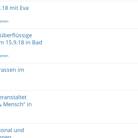
.18 mit Eva
ionen
 überflüssige
m 15.9.18 in Bad
ionen
rassen im
ranstaltet
& Mensch“ in
gional und
oppen