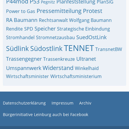
P44mod
P53
Planfeststellung
PlanSiG
Pegnitz
Pressemitteilung
Protest
Power to Gas
RA Baumann
Rechtsanwalt Wolfgang Baumann
Speicher
Rendite
SPD
Strategische Einbindung
SuedOstLink
Stromhandel
Stromnetzausbau
TENNET
Südlink
Südostlink
TransnetBW
Trassengegner
Ultranet
Trassenkreuze
Widerstand
Umspannwerk
Winkelhaid
Wirtschaftsminister
Wirtschaftsministerium
Datenschutzerklärung
Impressum
Archiv
Bürgerinitiative Leinburg auch bei Facebook