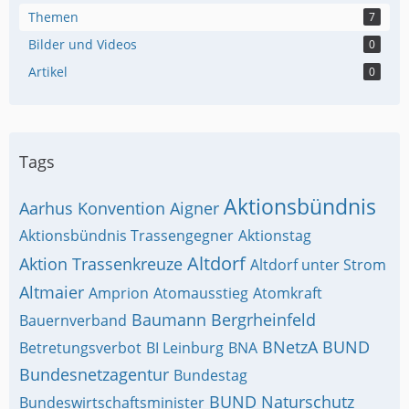
Themen
7
Bilder und Videos
0
Artikel
0
Tags
Aktionsbündnis
Aarhus Konvention
Aigner
Aktionsbündnis Trassengegner
Aktionstag
Altdorf
Aktion Trassenkreuze
Altdorf unter Strom
Altmaier
Amprion
Atomausstieg
Atomkraft
Baumann
Bergrheinfeld
Bauernverband
BNetzA
BUND
Betretungsverbot
BI Leinburg
BNA
Bundesnetzagentur
Bundestag
BUND Naturschutz
Bundeswirtschaftsminister