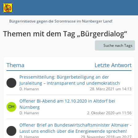
Bürgerinitiative gegen die Stromtrasse im Nürnberger Land!
Themen mit dem Tag „Bürgerdialog“
Suche nach Tags
Thema
Letzte Antwort
Pressemitteilung: Bürgerbeteiligung an der
Juraleitung – intransparent und undemokratisch
D. Hamann
28. März 2021 um 14:13
Offener BI-Abend am 12.10.2020 in Altdorf bei
Nürnberg
D. Hamann
2. Oktober 2020 um 11:56
Offener Brief an Bundeswirtschaftsminister Altmaier -
Lasst uns endlich über die Energiewende sprechen!
D. Hamann
29. November 2018 um 20:27