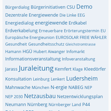
Demo
Bürgerinitiativen
CSU
Bürgerdialog
Dezentrale Energiewende
Die Linke
EEG
energiewende
Energiedialog
Erdkabel
Erdverkabelung
Erneuerbare
Erörterungstermin
EU
Europäische Energieunion
EUROSOLAR
FREIE WÄHLER
Gesundheit
Gesundheitsschutz
Gleichstromtrasse
HGÜ
Hamann
Hubert Aiwanger
Infomarkt
Informationsveranstaltung
Infoveranstaltung
Juraleitung
Jarass
Kemfert
Kleedörfer
Klage
Ludersheim
Konsultation
Leinburg
Lenkert
N-ergie
Mahnwache
NABEG
München
NEP
Netzausbau
Netzentwicklungsplan
NEP 2030
Neumann
Nürnberg
P44
Nürnberger Land