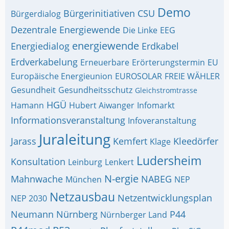
Demo
Bürgerinitiativen
CSU
Bürgerdialog
Dezentrale Energiewende
Die Linke
EEG
energiewende
Energiedialog
Erdkabel
Erdverkabelung
Erneuerbare
Erörterungstermin
EU
Europäische Energieunion
EUROSOLAR
FREIE WÄHLER
Gesundheit
Gesundheitsschutz
Gleichstromtrasse
HGÜ
Hamann
Hubert Aiwanger
Infomarkt
Informationsveranstaltung
Infoveranstaltung
Juraleitung
Jarass
Kemfert
Kleedörfer
Klage
Ludersheim
Konsultation
Leinburg
Lenkert
N-ergie
Mahnwache
NABEG
München
NEP
Netzausbau
Netzentwicklungsplan
NEP 2030
Neumann
Nürnberg
P44
Nürnberger Land