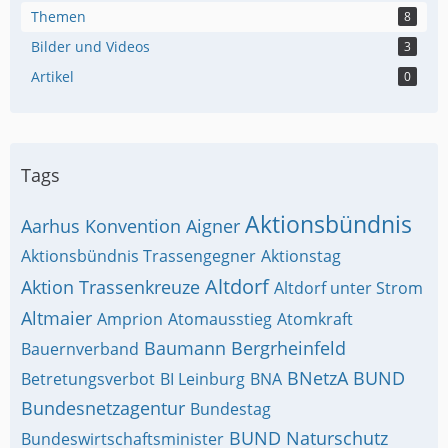
Themen
8
Bilder und Videos
3
Artikel
0
Tags
Aktionsbündnis
Aarhus Konvention
Aigner
Aktionsbündnis Trassengegner
Aktionstag
Altdorf
Aktion Trassenkreuze
Altdorf unter Strom
Altmaier
Amprion
Atomausstieg
Atomkraft
Baumann
Bergrheinfeld
Bauernverband
BNetzA
BUND
Betretungsverbot
BI Leinburg
BNA
Bundesnetzagentur
Bundestag
BUND Naturschutz
Bundeswirtschaftsminister