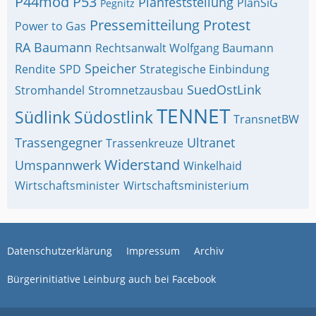
P44mod
P53
Planfeststellung
PlanSiG
Pegnitz
Pressemitteilung
Protest
Power to Gas
RA Baumann
Rechtsanwalt Wolfgang Baumann
Speicher
Rendite
SPD
Strategische Einbindung
SuedOstLink
Stromhandel
Stromnetzausbau
TENNET
Südlink
Südostlink
TransnetBW
Trassengegner
Ultranet
Trassenkreuze
Widerstand
Umspannwerk
Winkelhaid
Wirtschaftsminister
Wirtschaftsministerium
Datenschutzerklärung
Impressum
Archiv
Bürgerinitiative Leinburg auch bei Facebook