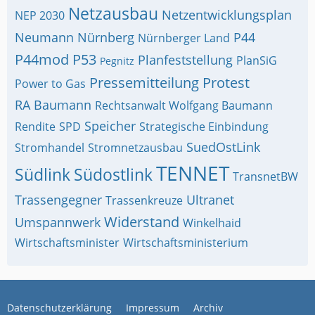
Netzausbau
Netzentwicklungsplan
NEP 2030
Neumann
Nürnberg
P44
Nürnberger Land
P44mod
P53
Planfeststellung
PlanSiG
Pegnitz
Pressemitteilung
Protest
Power to Gas
RA Baumann
Rechtsanwalt Wolfgang Baumann
Speicher
Rendite
SPD
Strategische Einbindung
SuedOstLink
Stromhandel
Stromnetzausbau
TENNET
Südlink
Südostlink
TransnetBW
Trassengegner
Ultranet
Trassenkreuze
Widerstand
Umspannwerk
Winkelhaid
Wirtschaftsminister
Wirtschaftsministerium
Datenschutzerklärung
Impressum
Archiv