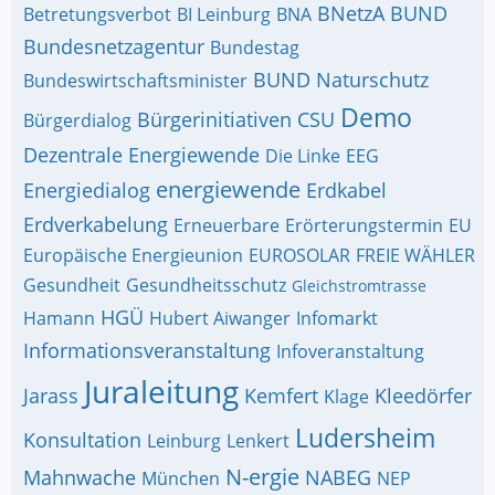
BNetzA
BUND
Betretungsverbot
BI Leinburg
BNA
Bundesnetzagentur
Bundestag
BUND Naturschutz
Bundeswirtschaftsminister
Demo
Bürgerinitiativen
CSU
Bürgerdialog
Dezentrale Energiewende
Die Linke
EEG
energiewende
Energiedialog
Erdkabel
Erdverkabelung
Erneuerbare
Erörterungstermin
EU
Europäische Energieunion
EUROSOLAR
FREIE WÄHLER
Gesundheit
Gesundheitsschutz
Gleichstromtrasse
HGÜ
Hamann
Hubert Aiwanger
Infomarkt
Informationsveranstaltung
Infoveranstaltung
Juraleitung
Jarass
Kemfert
Kleedörfer
Klage
Ludersheim
Konsultation
Leinburg
Lenkert
N-ergie
Mahnwache
NABEG
München
NEP