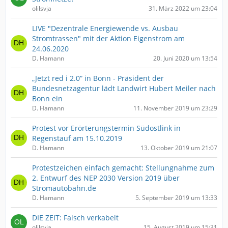
olilsvja
31. März 2022 um 23:04
LIVE "Dezentrale Energiewende vs. Ausbau
Stromtrassen" mit der Aktion Eigenstrom am
24.06.2020
D. Hamann
20. Juni 2020 um 13:54
„Jetzt red i 2.0“ in Bonn - Präsident der
Bundesnetzagentur lädt Landwirt Hubert Meiler nach
Bonn ein
D. Hamann
11. November 2019 um 23:29
Protest vor Erörterungstermin Südostlink in
Regenstauf am 15.10.2019
D. Hamann
13. Oktober 2019 um 21:07
Protestzeichen einfach gemacht: Stellungnahme zum
2. Entwurf des NEP 2030 Version 2019 über
Stromautobahn.de
D. Hamann
5. September 2019 um 13:33
DIE ZEIT: Falsch verkabelt
olilsvja
15. August 2019 um 15:31