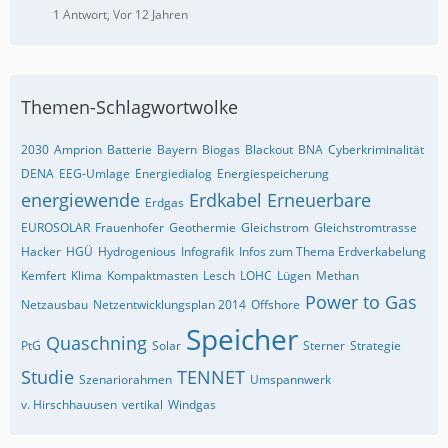
1 Antwort, Vor 12 Jahren
Themen-Schlagwortwolke
2030
Amprion
Batterie
Bayern
Biogas
Blackout
BNA
Cyberkriminalität
DENA
EEG-Umlage
Energiedialog
Energiespeicherung
energiewende
Erdkabel
Erneuerbare
Erdgas
EUROSOLAR
Frauenhofer
Geothermie
Gleichstrom
Gleichstromtrasse
Hacker
HGÜ
Hydrogenious
Infografik
Infos zum Thema Erdverkabelung
Kemfert
Klima
Kompaktmasten
Lesch
LOHC
Lügen
Methan
Power to Gas
Netzausbau
Netzentwicklungsplan 2014
Offshore
Speicher
Quaschning
PtG
Solar
Sterner
Strategie
Studie
TENNET
Szenariorahmen
Umspannwerk
v. Hirschhauusen
vertikal
Windgas