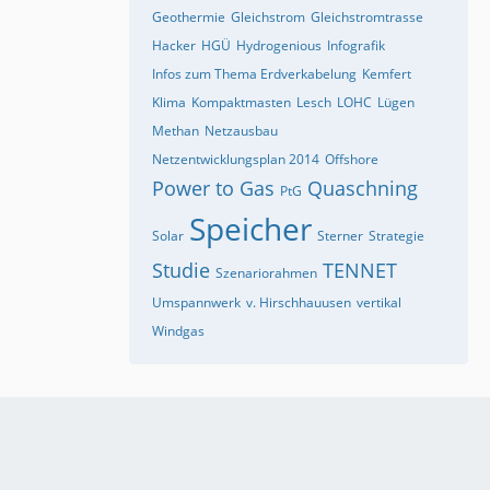
Geothermie
Gleichstrom
Gleichstromtrasse
Hacker
HGÜ
Hydrogenious
Infografik
Infos zum Thema Erdverkabelung
Kemfert
Klima
Kompaktmasten
Lesch
LOHC
Lügen
Methan
Netzausbau
Netzentwicklungsplan 2014
Offshore
Power to Gas
Quaschning
PtG
Speicher
Solar
Sterner
Strategie
Studie
TENNET
Szenariorahmen
Umspannwerk
v. Hirschhauusen
vertikal
Windgas