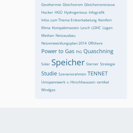
Geothermie
Gleichstrom
Gleichstromtrasse
Hacker
HGÜ
Hydrogenious
Infografik
Infos zum Thema Erdverkabelung
Kemfert
Klima
Kompaktmasten
Lesch
LOHC
Lügen
Methan
Netzausbau
Netzentwicklungsplan 2014
Offshore
Power to Gas
Quaschning
PtG
Speicher
Solar
Sterner
Strategie
Studie
TENNET
Szenariorahmen
Umspannwerk
v. Hirschhauusen
vertikal
Windgas