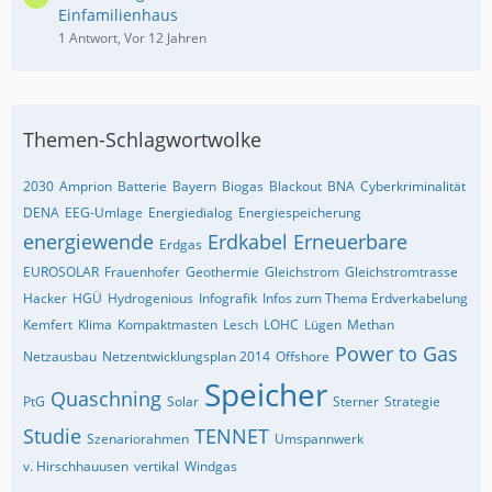
Einfamilienhaus
1 Antwort, Vor 12 Jahren
Themen-Schlagwortwolke
2030
Amprion
Batterie
Bayern
Biogas
Blackout
BNA
Cyberkriminalität
DENA
EEG-Umlage
Energiedialog
Energiespeicherung
energiewende
Erdkabel
Erneuerbare
Erdgas
EUROSOLAR
Frauenhofer
Geothermie
Gleichstrom
Gleichstromtrasse
Hacker
HGÜ
Hydrogenious
Infografik
Infos zum Thema Erdverkabelung
Kemfert
Klima
Kompaktmasten
Lesch
LOHC
Lügen
Methan
Power to Gas
Netzausbau
Netzentwicklungsplan 2014
Offshore
Speicher
Quaschning
PtG
Solar
Sterner
Strategie
Studie
TENNET
Szenariorahmen
Umspannwerk
v. Hirschhauusen
vertikal
Windgas