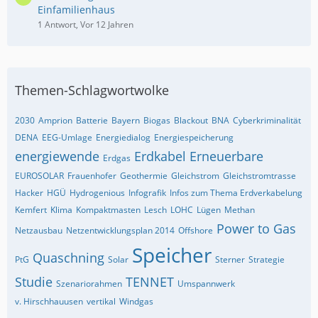
Einfamilienhaus
1 Antwort, Vor 12 Jahren
Themen-Schlagwortwolke
2030
Amprion
Batterie
Bayern
Biogas
Blackout
BNA
Cyberkriminalität
DENA
EEG-Umlage
Energiedialog
Energiespeicherung
energiewende
Erdkabel
Erneuerbare
Erdgas
EUROSOLAR
Frauenhofer
Geothermie
Gleichstrom
Gleichstromtrasse
Hacker
HGÜ
Hydrogenious
Infografik
Infos zum Thema Erdverkabelung
Kemfert
Klima
Kompaktmasten
Lesch
LOHC
Lügen
Methan
Power to Gas
Netzausbau
Netzentwicklungsplan 2014
Offshore
Speicher
Quaschning
PtG
Solar
Sterner
Strategie
Studie
TENNET
Szenariorahmen
Umspannwerk
v. Hirschhauusen
vertikal
Windgas