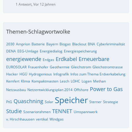
1 Antwort, Vor 12 Jahren
Themen-Schlagwortwolke
2030
Amprion
Batterie
Bayern
Biogas
Blackout
BNA
Cyberkriminalität
DENA
EEG-Umlage
Energiedialog
Energiespeicherung
energiewende
Erdkabel
Erneuerbare
Erdgas
EUROSOLAR
Frauenhofer
Geothermie
Gleichstrom
Gleichstromtrasse
Hacker
HGÜ
Hydrogenious
Infografik
Infos zum Thema Erdverkabelung
Kemfert
Klima
Kompaktmasten
Lesch
LOHC
Lügen
Methan
Power to Gas
Netzausbau
Netzentwicklungsplan 2014
Offshore
Speicher
Quaschning
PtG
Solar
Sterner
Strategie
Studie
TENNET
Szenariorahmen
Umspannwerk
v. Hirschhauusen
vertikal
Windgas