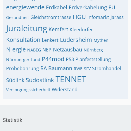
energiewende
Erdkabel
Erdverkabelung
EU
HGÜ
Gleichstromtrasse
Infomarkt
Jarass
Gesundheit
Juraleitung
Kemfert
Kleedörfer
Konsultation
Ludersheim
Lenkert
Mythen
N-ergie
Netzausbau
NEP
NABEG
Nürnberg
P44mod
P53
Planfeststellung
Nürnberger Land
RA Baumann
Probebohrung
Stromhandel
RWE
SFV
TENNET
Südostlink
Südlink
Widerstand
Versorgungssicherheit
Statistik