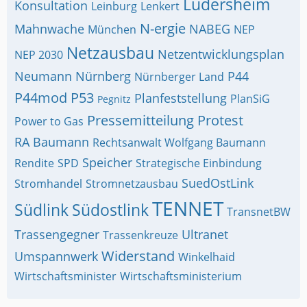
Ludersheim
Konsultation
Leinburg
Lenkert
N-ergie
Mahnwache
NABEG
München
NEP
Netzausbau
Netzentwicklungsplan
NEP 2030
Neumann
Nürnberg
P44
Nürnberger Land
P44mod
P53
Planfeststellung
PlanSiG
Pegnitz
Pressemitteilung
Protest
Power to Gas
RA Baumann
Rechtsanwalt Wolfgang Baumann
Speicher
Rendite
SPD
Strategische Einbindung
SuedOstLink
Stromhandel
Stromnetzausbau
TENNET
Südlink
Südostlink
TransnetBW
Trassengegner
Ultranet
Trassenkreuze
Widerstand
Umspannwerk
Winkelhaid
Wirtschaftsminister
Wirtschaftsministerium