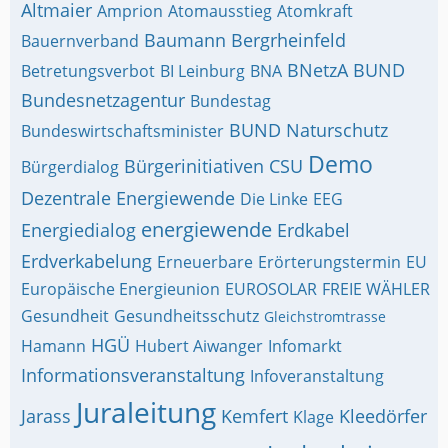
Altmaier
Amprion
Atomausstieg
Atomkraft
Baumann
Bergrheinfeld
Bauernverband
BNetzA
BUND
Betretungsverbot
BI Leinburg
BNA
Bundesnetzagentur
Bundestag
BUND Naturschutz
Bundeswirtschaftsminister
Demo
Bürgerinitiativen
CSU
Bürgerdialog
Dezentrale Energiewende
Die Linke
EEG
energiewende
Energiedialog
Erdkabel
Erdverkabelung
Erneuerbare
Erörterungstermin
EU
Europäische Energieunion
EUROSOLAR
FREIE WÄHLER
Gesundheit
Gesundheitsschutz
Gleichstromtrasse
HGÜ
Hamann
Hubert Aiwanger
Infomarkt
Informationsveranstaltung
Infoveranstaltung
Juraleitung
Jarass
Kemfert
Kleedörfer
Klage