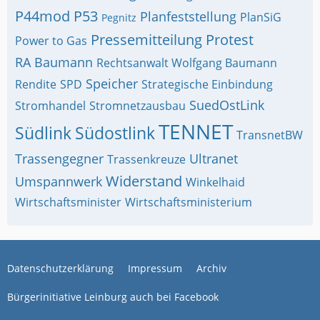
P44mod
P53
Planfeststellung
PlanSiG
Pegnitz
Pressemitteilung
Protest
Power to Gas
RA Baumann
Rechtsanwalt Wolfgang Baumann
Speicher
Rendite
SPD
Strategische Einbindung
SuedOstLink
Stromhandel
Stromnetzausbau
TENNET
Südlink
Südostlink
TransnetBW
Trassengegner
Ultranet
Trassenkreuze
Widerstand
Umspannwerk
Winkelhaid
Wirtschaftsminister
Wirtschaftsministerium
Datenschutzerklärung
Impressum
Archiv
Bürgerinitiative Leinburg auch bei Facebook