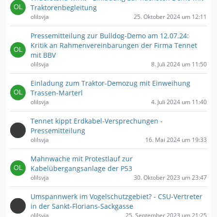
Traktorenbegleitung
olilsvja
25. Oktober 2024 um 12:11
Pressemitteilung zur Bulldog-Demo am 12.07.24:
Kritik an Rahmenvereinbarungen der Firma Tennet
mit BBV
olilsvja
8. Juli 2024 um 11:50
Einladung zum Traktor-Demozug mit Einweihung
Trassen-Marterl
olilsvja
4. Juli 2024 um 11:40
Tennet kippt Erdkabel-Versprechungen -
Pressemitteilung
olilsvja
16. Mai 2024 um 19:33
Mahnwache mit Protestlauf zur
Kabelübergangsanlage der P53
olilsvja
30. Oktober 2023 um 23:47
Umspannwerk im Vogelschutzgebiet? - CSU-Vertreter
in der Sankt-Florians-Sackgasse
olilsvja
25. September 2023 um 21:25