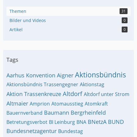
Themen
31
Bilder und Videos
0
Artikel
0
Tags
Aktionsbündnis
Aarhus Konvention
Aigner
Aktionsbündnis Trassengegner
Aktionstag
Altdorf
Aktion Trassenkreuze
Altdorf unter Strom
Altmaier
Amprion
Atomausstieg
Atomkraft
Baumann
Bergrheinfeld
Bauernverband
BNetzA
BUND
Betretungsverbot
BI Leinburg
BNA
Bundesnetzagentur
Bundestag