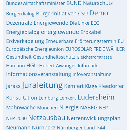
BUND Naturschutz
Bundeswirtschaftsminister
Demo
Bürgerinitiativen
CSU
Bürgerdialog
Dezentrale Energiewende
Die Linke
EEG
energiewende
Energiedialog
Erdkabel
Erdverkabelung
Erneuerbare
Erörterungstermin
EU
Europäische Energieunion
EUROSOLAR
FREIE WÄHLER
Gesundheit
Gesundheitsschutz
Gleichstromtrasse
HGÜ
Hamann
Hubert Aiwanger
Infomarkt
Informationsveranstaltung
Infoveranstaltung
Juraleitung
Jarass
Kemfert
Kleedörfer
Klage
Ludersheim
Konsultation
Leinburg
Lenkert
N-ergie
Mahnwache
NABEG
München
NEP
Netzausbau
Netzentwicklungsplan
NEP 2030
Neumann
Nürnberg
P44
Nürnberger Land