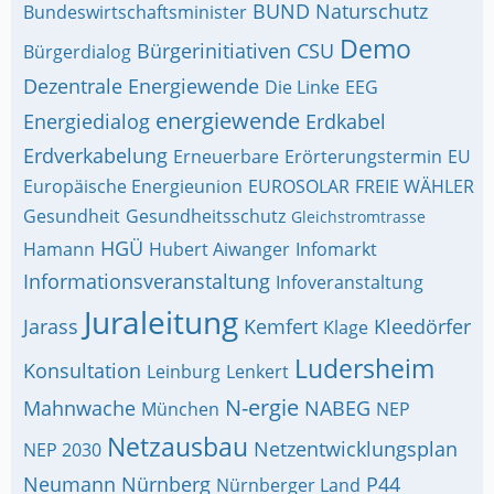
BUND Naturschutz
Bundeswirtschaftsminister
Demo
Bürgerinitiativen
CSU
Bürgerdialog
Dezentrale Energiewende
Die Linke
EEG
energiewende
Energiedialog
Erdkabel
Erdverkabelung
Erneuerbare
Erörterungstermin
EU
Europäische Energieunion
EUROSOLAR
FREIE WÄHLER
Gesundheit
Gesundheitsschutz
Gleichstromtrasse
HGÜ
Hamann
Hubert Aiwanger
Infomarkt
Informationsveranstaltung
Infoveranstaltung
Juraleitung
Jarass
Kemfert
Kleedörfer
Klage
Ludersheim
Konsultation
Leinburg
Lenkert
N-ergie
Mahnwache
NABEG
München
NEP
Netzausbau
Netzentwicklungsplan
NEP 2030
Neumann
Nürnberg
P44
Nürnberger Land