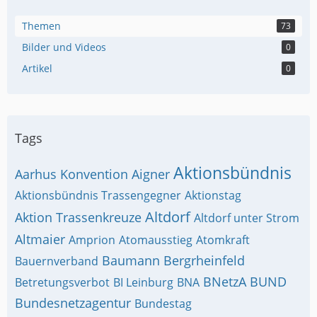
Themen
73
Bilder und Videos
0
Artikel
0
Tags
Aktionsbündnis
Aarhus Konvention
Aigner
Aktionsbündnis Trassengegner
Aktionstag
Altdorf
Aktion Trassenkreuze
Altdorf unter Strom
Altmaier
Amprion
Atomausstieg
Atomkraft
Baumann
Bergrheinfeld
Bauernverband
BNetzA
BUND
Betretungsverbot
BI Leinburg
BNA
Bundesnetzagentur
Bundestag