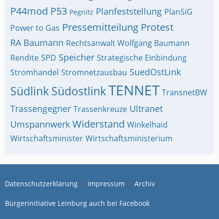
P44mod
P53
Planfeststellung
PlanSiG
Pegnitz
Pressemitteilung
Protest
Power to Gas
RA Baumann
Rechtsanwalt Wolfgang Baumann
Speicher
Rendite
SPD
Strategische Einbindung
SuedOstLink
Stromhandel
Stromnetzausbau
TENNET
Südlink
Südostlink
TransnetBW
Trassengegner
Ultranet
Trassenkreuze
Widerstand
Umspannwerk
Winkelhaid
Wirtschaftsminister
Wirtschaftsministerium
Datenschutzerklärung
Impressum
Archiv
Bürgerinitiative Leinburg auch bei Facebook